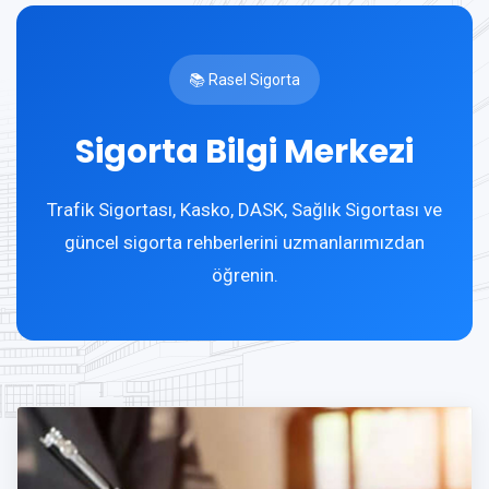
📚 Rasel Sigorta
Sigorta Bilgi Merkezi
Trafik Sigortası, Kasko, DASK, Sağlık Sigortası ve
güncel sigorta rehberlerini uzmanlarımızdan
öğrenin.