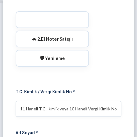
🚘 Sıfır Araç (Yeni Kayıt)
🚗 2.El Noter Satışlı
🛡️ Yenileme
T.C. Kimlik / Vergi Kimlik No *
Ad Soyad *