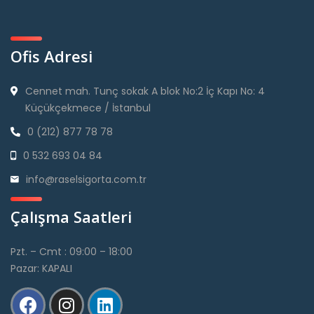
Ofis Adresi
Cennet mah. Tunç sokak A blok No:2 İç Kapı No: 4
Küçükçekmece / İstanbul
0 (212) 877 78 78
0 532 693 04 84
info@raselsigorta.com.tr
Çalışma Saatleri
Pzt. – Cmt : 09:00 – 18:00
Pazar: KAPALI