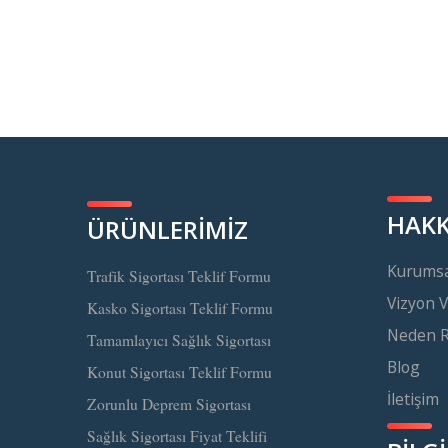
HAKK
ÜRÜNLERİMİZ
Kurumsa
Trafik Sigortası Teklif Formu
Vizyon 
Kasko Sigortası Teklif Formu
Neden Ra
Tamamlayıcı Sağlık Sigortası
Blog
Konut Sigortası Teklif Formu
İletişim
Zorunlu Deprem Sigortası
Sağlık Sigortası Fiyat Teklifi