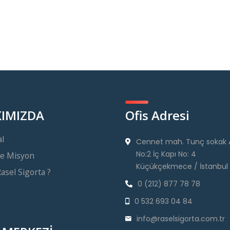
IMIZDA
Ofis Adresi
l
Cennet mah. Tunç sokak A
No:2 İç Kapı No: 4
Ve Misyon
Küçükçekmece / İstanbul
sel Sigorta ?
0 (212) 877 78 78
0 532 693 04 84
info@raselsigorta.com.tr