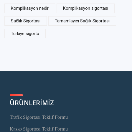
Komplikasyon nedir
Komplikasyon sigortası
Sağlık Sigortası
Tamamlayıcı Sağlık Sigortası
Türkiye sigorta
ÜRÜNLERİMİZ
Trafik Sigortası Teklif Formu
Kasko Sigortası Teklif Formu