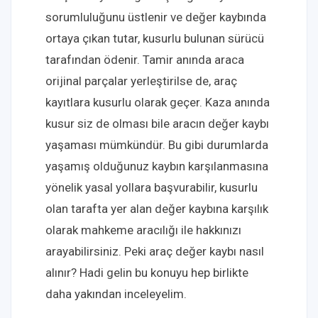
sorumluluğunu üstlenir ve değer kaybında
ortaya çıkan tutar, kusurlu bulunan sürücü
tarafından ödenir. Tamir anında araca
orijinal parçalar yerleştirilse de, araç
kayıtlara kusurlu olarak geçer. Kaza anında
kusur siz de olması bile aracın değer kaybı
yaşaması mümkündür. Bu gibi durumlarda
yaşamış olduğunuz kaybın karşılanmasına
yönelik yasal yollara başvurabilir, kusurlu
olan tarafta yer alan değer kaybına karşılık
olarak mahkeme aracılığı ile hakkınızı
arayabilirsiniz. Peki araç değer kaybı nasıl
alınır? Hadi gelin bu konuyu hep birlikte
daha yakından inceleyelim.