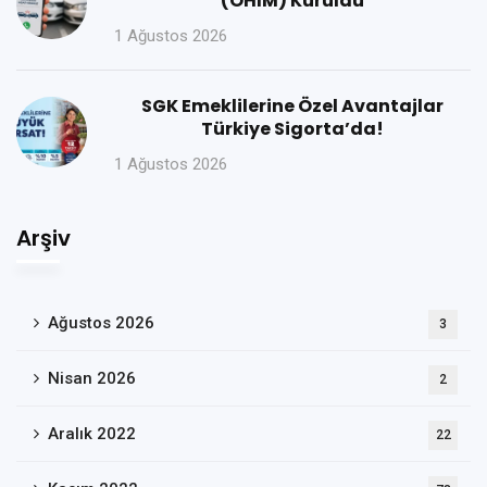
(OHİM) Kuruldu
1 Ağustos 2026
SGK Emeklilerine Özel Avantajlar
Türkiye Sigorta’da!
1 Ağustos 2026
Arşiv
Ağustos 2026
3
Nisan 2026
2
Aralık 2022
22