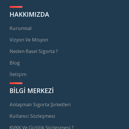
HAKKIMIZDA
Kurumsal
Vizyon Ve Misyon
Neden Rasel Sigorta ?
Blog
İletişim
BİLGİ MERKEZİ
Anlaşmalı Sigorta Şirketleri
Kullanıcı Sözleşmesi
KVKK Ve Gizlilik Sözleşmesi ?