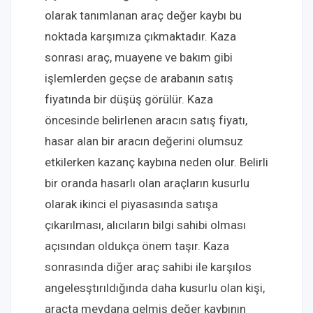
olarak tanımlanan araç değer kaybı bu
noktada karşımıza çıkmaktadır. Kaza
sonrası araç, muayene ve bakım gibi
işlemlerden geçse de arabanın satış
fiyatında bir düşüş görülür. Kaza
öncesinde belirlenen aracın satış fiyatı,
hasar alan bir aracın değerini olumsuz
etkilerken kazanç kaybına neden olur. Belirli
bir oranda hasarlı olan araçların kusurlu
olarak ikinci el piyasasında satışa
çıkarılması, alıcıların bilgi sahibi olması
açısından oldukça önem taşır. Kaza
sonrasında diğer araç sahibi ile karşılos
angelesştırıldığında daha kusurlu olan kişi,
araçta meydana gelmiş değer kaybının