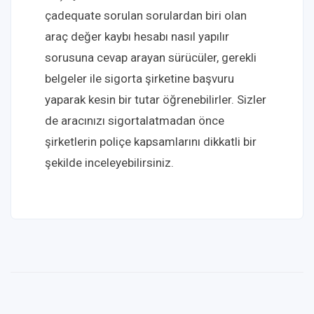
çadequate sorulan sorulardan biri olan
araç değer kaybı hesabı nasıl yapılır
sorusuna cevap arayan sürücüler, gerekli
belgeler ile sigorta şirketine başvuru
yaparak kesin bir tutar öğrenebilirler. Sizler
de aracınızı sigortalatmadan önce
şirketlerin poliçe kapsamlarını dikkatli bir
şekilde inceleyebilirsiniz.