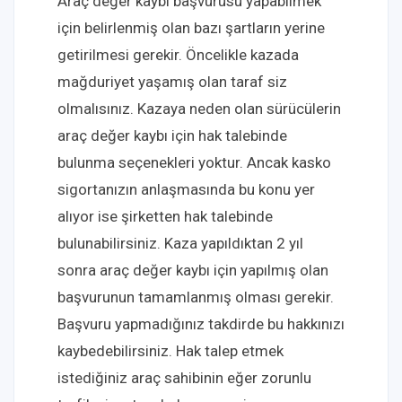
Araç değer kaybı başvurusu yapabilmek
için belirlenmiş olan bazı şartların yerine
getirilmesi gerekir. Öncelikle kazada
mağduriyet yaşamış olan taraf siz
olmalısınız. Kazaya neden olan sürücülerin
araç değer kaybı için hak talebinde
bulunma seçenekleri yoktur. Ancak kasko
sigortanızın anlaşmasında bu konu yer
alıyor ise şirketten hak talebinde
bulunabilirsiniz. Kaza yapıldıktan 2 yıl
sonra araç değer kaybı için yapılmış olan
başvurunun tamamlanmış olması gerekir.
Başvuru yapmadığınız takdirde bu hakkınızı
kaybedebilirsiniz. Hak talep etmek
istediğiniz araç sahibinin eğer zorunlu