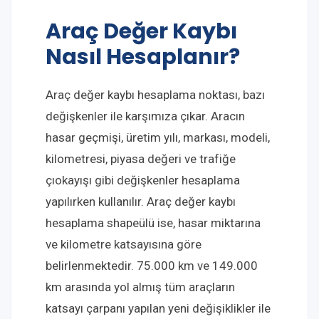
Araç Değer Kaybı
Nasıl Hesaplanır?
Araç değer kaybı hesaplama noktası, bazı
değişkenler ile karşımıza çıkar. Aracın
hasar geçmişi, üretim yılı, markası, modeli,
kilometresi, piyasa değeri ve trafiğe
çıokayışı gibi değişkenler hesaplama
yapılırken kullanılır. Araç değer kaybı
hesaplama shapeülü ise, hasar miktarına
ve kilometre katsayısına göre
belirlenmektedir. 75.000 km ve 149.000
km arasında yol almış tüm araçların
katsayı çarpanı yapılan yeni değişiklikler ile