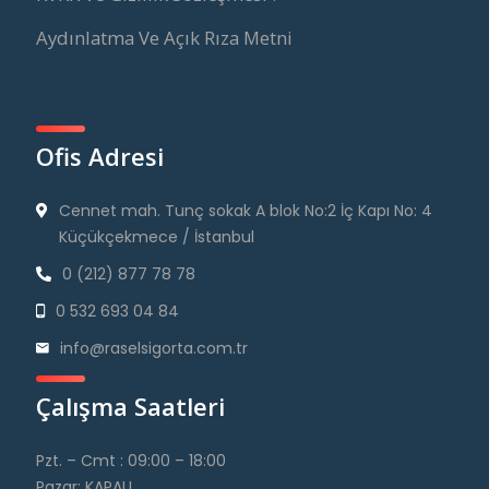
Aydınlatma Ve Açık Rıza Metni
Ofis Adresi
Cennet mah. Tunç sokak A blok No:2 İç Kapı No: 4
Küçükçekmece / İstanbul
0 (212) 877 78 78
0 532 693 04 84
info@raselsigorta.com.tr
Çalışma Saatleri
Pzt. – Cmt : 09:00 – 18:00
Pazar: KAPALI